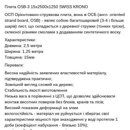
Плита OSB-3 15х2500х1250 SWISS KRONO
ОСП Орієнтовано-стружкова плита, вона ж ОСБ (англ. oriented
strand board, OSB) - являє собою багатошаровий (3-4 і більше
шарів) лист, що складається з деревної стружки (тонких тріски),
склеєної різними смолами з додаванням синтетичного воску.
Характеристики:
Довжина: 2,5 метри
Ширина: 1,25 метра
Товщина: 15мм
Переваги:
Висока надійність заявлених властивостей матеріалу,
підтверджена практично;
Зовнішній вигляд схожий на дерево;
Стабільність якості виготовлення
Низька вага в порівнянні з ЦСП, що дозволяє здійснювати
монтаж висотних поверхів без блоків, кранів та лісів;
Високий показник деформації на злам.
вологостійкість - матеріал не руйнується і зберігає свої
характеристики міцності при знаходженні у воді протягом 1
доби (коефіцієнт набухання - близько 10%);