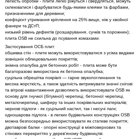
легкість обробки - плити легко ріжуться і свердляться, можуть
склеюватися і фарбуватися будь-якими клеями та фарбами,
призначеними для деревини;
коефіцієнт утримання кріплення на 25% вище, ніж у хвойної
фанери та ДСтП;
низький рівень дефектів (розшарування, сучків та порожнин);
плита OSB не схильна до псування комахами.
Застосування ОСБ плит:
обшивка стін - плити можуть використовуватися з усіма видами
зовнішніх облицювальних покриттів;
знімна опалубка для бетонних робіт - плита може бути
багаторазово використана як бетонна опалубка;
суцільна обрешітка покрівлі — гарне звукопоглинання та
висока жорсткість, а також здатність витримувати значні снігові
та вітрові навантаження дозволяють використовувати OSB як
основу для гнучкої (бітумної) черепиці, бетонної черепиці,
металочерепиці, шиферу та інших покрівельних матеріалів;
чернові підлоги - як суцільний настил, так і несучі лаги;
одношарова підлога - в легких будівельних конструкціях OSB
можна безпосередньо використовувати як статеве покриття;
двотаврові балки - опорні конструкції в міжповерхових та
стінових перекриттях у дерев'яному будівництві.