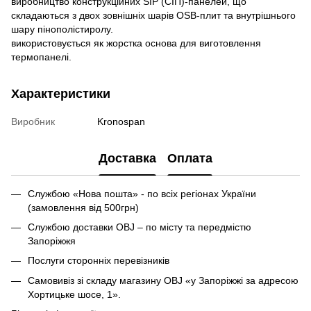
виробництво конструкційних SIP (СІП)-панелей, що
складаються з двох зовнішніх шарів OSB-плит та внутрішнього
шару пінополістиролу.
використовується як жорстка основа для виготовлення
термопанелі.
Характеристики
Виробник
Kronospan
Доставка
Оплата
Службою «Нова пошта» - по всіх регіонах України
(замовлення вiд 500грн)
Службою доставки OBJ – по місту та передмістю
Запоріжжя
Послуги сторонніх перевізників
Самовивіз зі складу магазину OBJ «у Запоріжжі за адресою
Хортицьке шосе, 1».