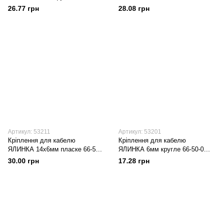
100шт/уп (уп.)
12 100шт/уп (уп.)
26.77 грн
28.08 грн
Артикул: 53211
Артикул: 53201
Кріплення для кабелю
Кріплення для кабелю
ЯЛИНКА 14х6мм пласке 66-52-
ЯЛИНКА 6мм кругле 66-50-06
19 100шт/уп (уп.)
100шт/уп (уп.)
30.00 грн
17.28 грн