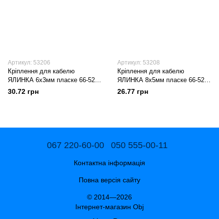
Артикул: 53206
Артикул: 53208
Кріплення для кабелю
Кріплення для кабелю
ЯЛИНКА 6х3мм пласке 66-52-
ЯЛИНКА 8х5мм пласке 66-52-
03 100шт/уп (уп.)
08 100шт/уп (уп.)
30.72 грн
26.77 грн
067 220-60-00
050 555-00-11
Контактна інформація
Повна версія сайту
© 2014—2026
Інтернет-магазин Obj