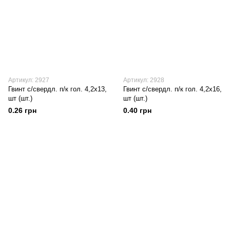
Артикул: 2927
Артикул: 2928
Гвинт с/свердл. п/к гол. 4,2х13,
Гвинт с/свердл. п/к гол. 4,2х16,
шт (шт.)
шт (шт.)
0.26 грн
0.40 грн