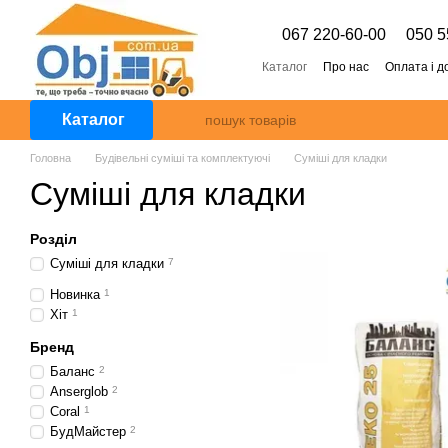
Перейти к основному контенту
067 220-60-00
050 5
Каталог
Про нас
Оплата і д
Каталог
Головна
Будівельні суміші та комплектуючі
Суміші для кладки
Суміші для кладки
Розділ
Суміші для кладки
7
Новинка
1
Хіт
1
Бренд
Баланс
2
Anserglob
2
Coral
1
БудМайстер
2