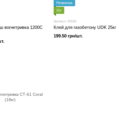
Новинка
Хіт
Артикул: 60506
ш вогнетривка 1200С
Клей для газобетону UDK 25кг
199.50 грн/шт.
шт.