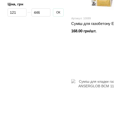
Ціна, грн
От Ціна, грн
До Ціна, грн
ОК
Артикул: 10089
Суміш для газобетону 
168.00 грн/шт.