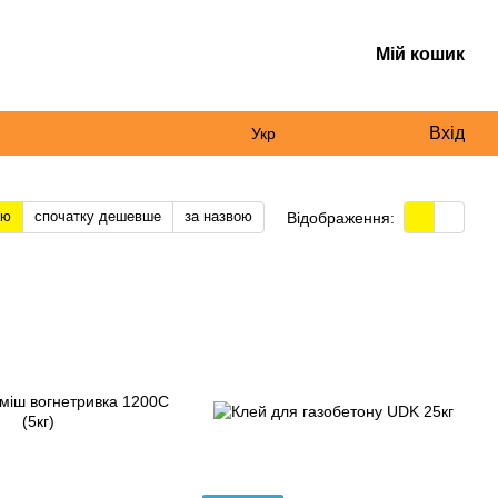
Мій кошик
Вхід
Укр
тю
спочатку дешевше
за назвою
Відображення: