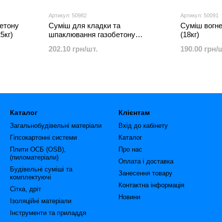
Артикул: 50982
Артикул: 50091
етону
Суміш для кладки та
Суміш вогне
5кг)
шпаклювання газобетону
(18кг)
ANSERGLOB ВСМ 12 (25кг)
202.10 грн/шт.
190.00 грн/
Каталог
Клієнтам
Загальнобудівельні матеріали
Вхід до кабінету
Гіпсокартонні системи
Каталог
Плити ОСБ (OSB),
Про нас
(пиломатеріали)
Оплата і доставка
Будівельні суміші та
Занесення товару
комплектуючі
Контактна інформація
Сітка, дріт
Новини
Ізоляційні матеріали
Інструменти та приладдя