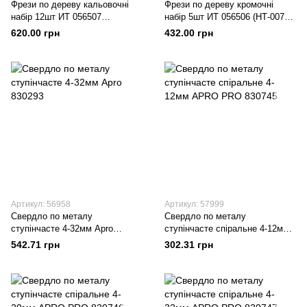
Фрези по дереву кальовочні
Фрези по дереву кромочні
набір 12шт ИТ 056507
набір 5шт ИТ 056506 (НТ-0076)
(НТ-0077) (шт.)
(шт.)
620.00 грн
432.00 грн
Артикул: 56958
Артикул: 57999
Свердло по металу
Свердло по металу
ступінчасте 4-32мм Apro
ступінчасте спіральне 4-12мм
830293
APRO PRO 830745
542.71 грн
302.31 грн