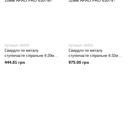
Артикул: 58000
Артикул: 58001
Свердло по металу
Свердло по металу
ступінчасте спіральне 4-20мм
ступінчасте спіральне 4-32мм
APRO PRO 830746
APRO PRO 830747
444.81 грн
975.00 грн