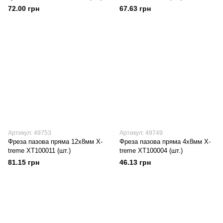
72.00 грн
67.63 грн
Артикул: 49753
Артикул: 49749
Фреза пазова пряма 12х8мм X-
Фреза пазова пряма 4х8мм X-
treme XT100011 (шт.)
treme XT100004 (шт.)
81.15 грн
46.13 грн