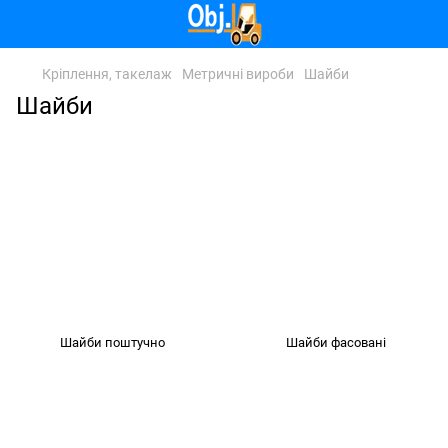
Кріплення, такелаж
Метричні вироби
Шайби
Шайби
Шайби поштучно
Шайби фасовані