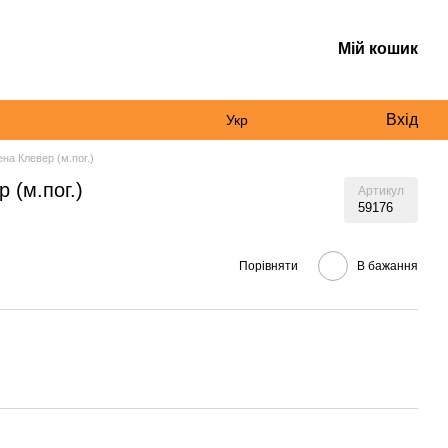
Мій кошик
Вхід
Укр
на Клевер (м.пог.)
 (м.пог.)
Артикул
59176
Порівняти
В бажання