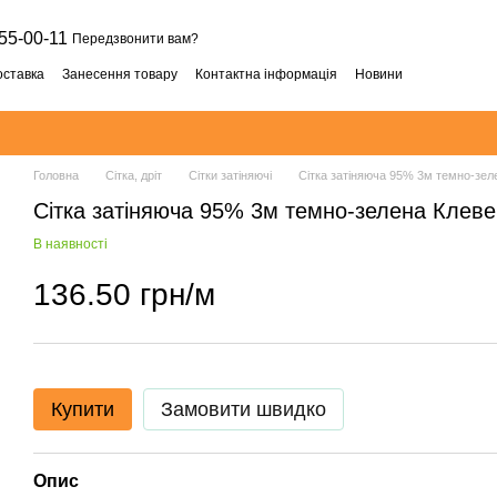
55-00-11
Передзвонити вам?
оставка
Занесення товару
Контактна інформація
Новини
Головна
Сітка, дріт
Сітки затіняючі
Сітка затіняюча 95% 3м темно-зеле
Сітка затіняюча 95% 3м темно-зелена Клевер
В наявності
136.50 грн/м
Купити
Замовити швидко
Опис