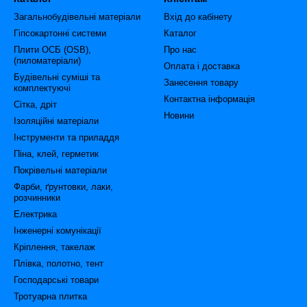
Загальнобудівельні матеріали
Вхід до кабінету
Гіпсокартонні системи
Каталог
Плити ОСБ (OSB),
Про нас
(пиломатеріали)
Оплата і доставка
Будівельні суміші та
Занесення товару
комплектуючі
Контактна інформація
Сітка, дріт
Новини
Ізоляційні матеріали
Інструменти та приладдя
Піна, клей, герметик
Покрівельні матеріали
Фарби, ґрунтовки, лаки,
розчинники
Електрика
Інженерні комунікації
Кріплення, такелаж
Плівка, полотно, тент
Господарські товари
Тротуарна плитка