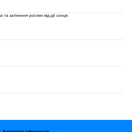
х та затінення рослин від дії сонця.
Контактна інформація