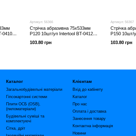
Артикул: 56366
Артикул: 56367
533мм
Стрічка абразивна 75х533мм
Стрічка аб
T-0410
Р120 10шт/уп Intertool BT-0412
Р150 10шт/уп
(уп.)
(уп.)
103.80 грн
103.80 грн
Каталог
Клієнтам
Загальнобудівельні матеріали
Вхід до кабінету
Гіпсокартонні системи
Каталог
Плити ОСБ (OSB),
Про нас
(пиломатеріали)
Оплата і доставка
Будівельні суміші та
Занесення товару
комплектуючі
Контактна інформація
Сітка, дріт
Новини
Ізоляційні матеріали