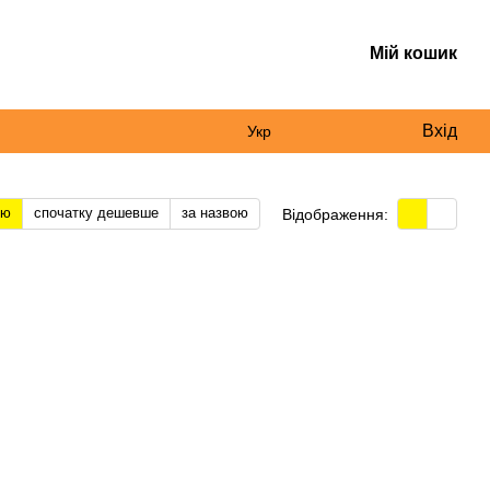
Мій кошик
Вхід
Укр
тю
спочатку дешевше
за назвою
Відображення: