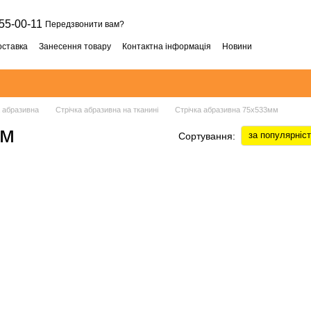
55-00-11
Передзвонити вам?
оставка
Занесення товару
Контактна інформація
Новини
а абразивна
Стрічка абразивна на тканині
Стрічка абразивна 75х533мм
мм
за популярніс
Сортування: