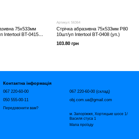
Артикул: 56364
разивна 75х533мм
Стрічка абразивна 75х533мм Р80
 Intertool BT-0415
10шт/уп Intertool BT-0408 (уп.)
103.80 грн
Контактна інформація
067 220-60-00
067 220-60-00 (склад)
050 555-00-11
obj.com.ua@gmail.com
Передзвонити вам?
м. Запоріжжя, Хортицьке шосе 1/
Василя стуса 1
Мапа проїзду