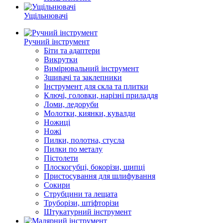
Ущільнювачі
Ручний інструмент
Біти та адаптери
Викрутки
Вимірювальний інструмент
Зшивачі та заклепники
Інструмент для скла та плитки
Ключі, головки, нарізні приладдя
Ломи, ледоруби
Молотки, киянки, кувалди
Ножиці
Ножі
Пилки, полотна, стусла
Пилки по металу
Пістолети
Плоскогубці, бокорізи, щипці
Пристосування для шлифування
Сокири
Струбцини та лещата
Труборізи, штіфторізи
Штукатурний інструмент