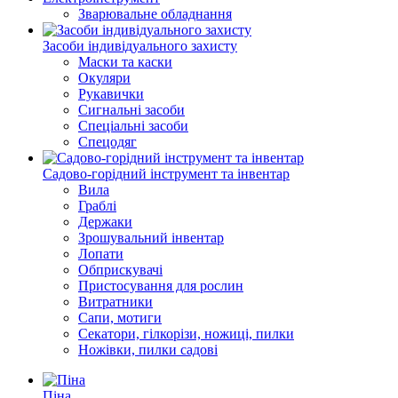
Зварювальне обладнання
Засоби індивідуального захисту
Маски та каски
Окуляри
Рукавички
Сигнальні засоби
Спеціальні засоби
Спецодяг
Садово-горідний інструмент та інвентар
Вила
Граблі
Держаки
Зрошувальний інвентар
Лопати
Обприскувачі
Пристосування для рослин
Витратники
Сапи, мотиги
Секатори, гілкорізи, ножиці, пилки
Ножівки, пилки садові
Піна