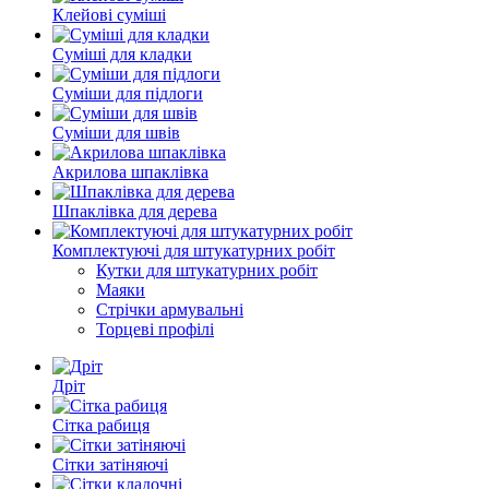
Клейові суміші
Суміші для кладки
Суміши для підлоги
Суміши для швів
Акрилова шпаклівка
Шпаклівка для дерева
Комплектуючі для штукатурних робіт
Кутки для штукатурних робіт
Маяки
Стрічки армувальні
Торцеві профілі
Дріт
Сітка рабиця
Сітки затіняючі