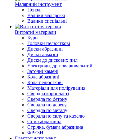
Малярний інструмент
Пензлі
Валики малярські
Валики спеціальні
Витратні матеріали
Бури
Головки пелюсткові
Диски абразивні
Диски алмазні
Диски до дискових пил
Електроди, дріт зварювальний
Заточні камені
Кола абразивні
Кола пелюсткові
Матеріали для полірування
Свердла корончасті
Свердла по бетону
Свердла по дереву
Свердла по металу
Свердла по склу та кахелю
Сітка абразивна
Стрічка, бумага абразивна
ФРЕЗИ
Електроінструмент