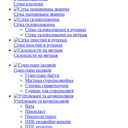
Сітки кладочні
Сітка оцинкована зварена
Сітка скловолоконна
Сітки скловолоконні в рулонах
Сітки скловолоконні на метраж
Сітки просічні в рулонах
Склохолсти на метраж
Гідро-паро ізоляція
Гідро-паро бар'єр
Мастика гідроізоляційна
Стрічки герметизуючі
Суміши для гідроізоляції
Утеплювачі та шумоізоляція
Вата
Пінопласт
Пінополістирол
ППЕ ізоляційні вироби
ППЕ полотно