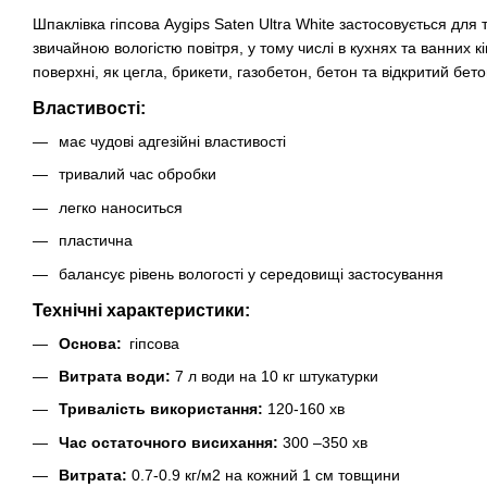
Шпаклівка гіпсова Aygips Saten Ultra White застосовується для 
звичайною вологістю повітря, у тому числі в кухнях та ванних 
поверхні, як цегла, брикети, газобетон, бетон та відкритий бето
Властивості:
має чудові адгезійні властивості
тривалий час обробки
легко наноситься
пластична
балансує рівень вологості у середовищі застосування
Технічні характеристики:
Основа:
гіпсова
Витрата води:
7 л води на 10 кг штукатурки
Тривалість використання:
120-160 хв
Час остаточного висихання:
300 –350 хв
Витрата:
0.7-0.9 кг/м2 на кожний 1 см товщини