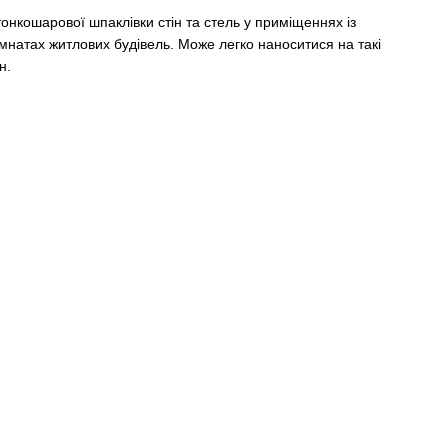
тонкошарової шпаклівки стін та стель у приміщеннях із
кімнатах житлових будівель. Може легко наноситися на такі
н.