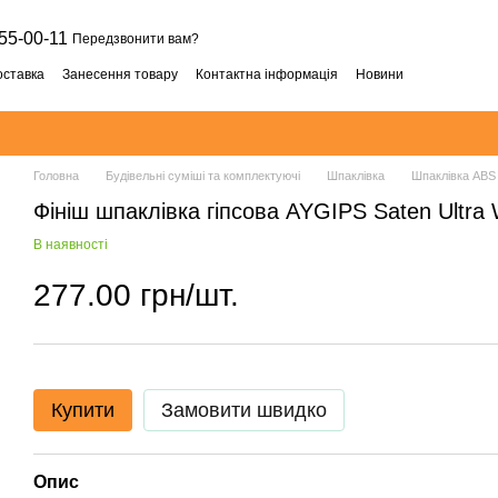
55-00-11
Передзвонити вам?
оставка
Занесення товару
Контактна інформація
Новини
Головна
Будівельні суміші та комплектуючі
Шпаклівка
Шпаклівка ABS
Фініш шпаклівка гіпсова AYGIPS Saten Ultra W
В наявності
277.00 грн/шт.
Купити
Замовити швидко
Опис