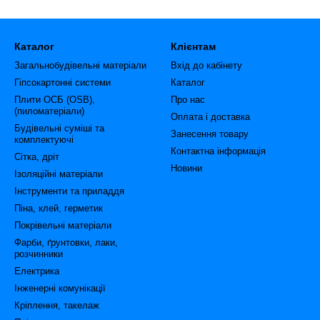
Каталог
Клієнтам
Загальнобудівельні матеріали
Вхід до кабінету
Гіпсокартонні системи
Каталог
Плити ОСБ (OSB),
Про нас
(пиломатеріали)
Оплата і доставка
Будівельні суміші та
Занесення товару
комплектуючі
Контактна інформація
Сітка, дріт
Новини
Ізоляційні матеріали
Інструменти та приладдя
Піна, клей, герметик
Покрівельні матеріали
Фарби, ґрунтовки, лаки,
розчинники
Електрика
Інженерні комунікації
Кріплення, такелаж