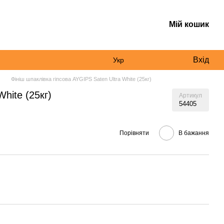
Мій кошик
Вхід
Укр
Фініш шпаклівка гіпсова AYGIPS Saten Ultra White (25кг)
hite (25кг)
Артикул
54405
Порівняти
В бажання