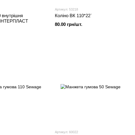
Артикул: 53218
 внутрішня
Коліно ВК 110*22`
я ІНТЕРПЛАСТ
80.00 грн/шт.
Артикул: 60022