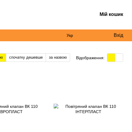
Мій кошик
Вхід
Укр
тю
спочатку дешевше
за назвою
Відображення: