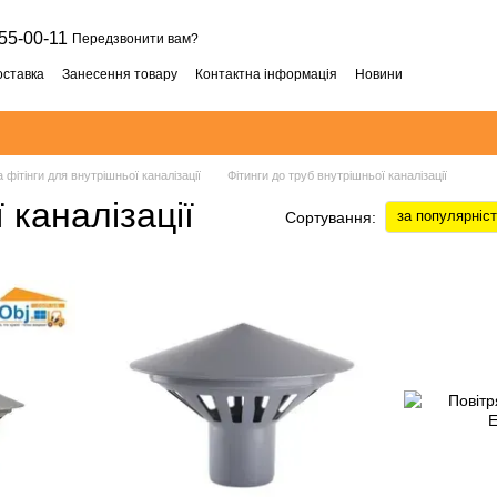
55-00-11
Передзвонити вам?
оставка
Занесення товару
Контактна інформація
Новини
 фітінги для внутрішньої каналізації
Фітинги до труб внутрішньої каналізації
 каналізації
за популярніс
Сортування: