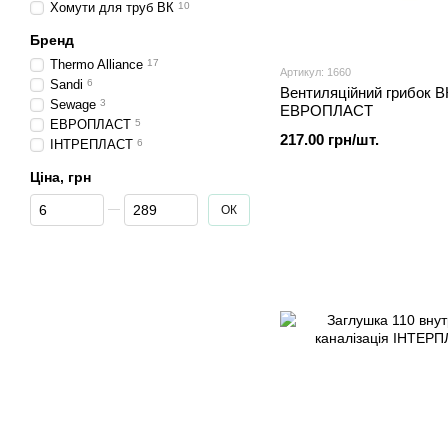
Хомути для труб ВК
10
Бренд
Thermo Alliance
17
Артикул: 1660
Sandi
6
Вентиляційний грибок В
Sewage
3
ЕВРОПЛАСТ
ЕВРОПЛАСТ
5
217.00 грн/шт.
ІНТРЕПЛАСТ
6
Ціна, грн
От Ціна, грн
До Ціна, грн
ОК