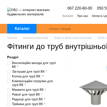
Перейти к основному контенту
067 220-60-00
050 5
Каталог
Про нас
Оплата і д
Каталог
Головна
Інженерні комунікації
Труби та фітінги для каналізації
Труби та
Фітинги до труб внутрішньої
Розділ
Вентиляційні виходи для труб
ВК
5
Заглушки для труб ВК
5
Коліна для труб ВК
19
Компенсаційні патрубки для
труб ВК
3
Манжети для труб ВК
2
Ревізії для труб ВК
2
Редукції для труб ВК
6
Трійники для труб ВК
8