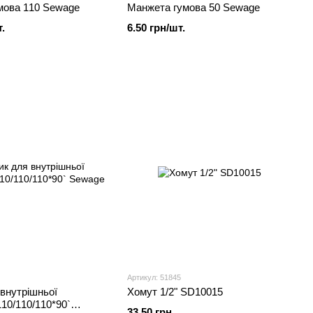
мова 110 Sewage
Манжета гумова 50 Sewage
.
6.50 грн/шт.
Артикул: 51845
 внутрішньої
Хомут 1/2" SD10015
110/110/110*90`
33.50 грн