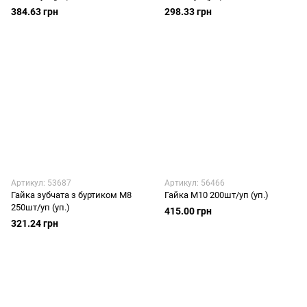
384.63 грн
298.33 грн
Артикул: 53687
Артикул: 56466
Гайка зубчата з буртиком М8
Гайка М10 200шт/уп (уп.)
250шт/уп (уп.)
415.00 грн
321.24 грн