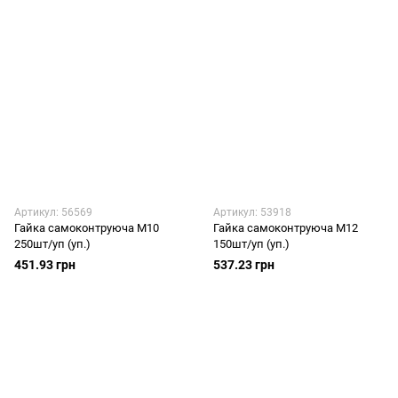
Артикул: 56569
Артикул: 53918
Гайка самоконтруюча М10
Гайка самоконтруюча М12
250шт/уп (уп.)
150шт/уп (уп.)
451.93 грн
537.23 грн