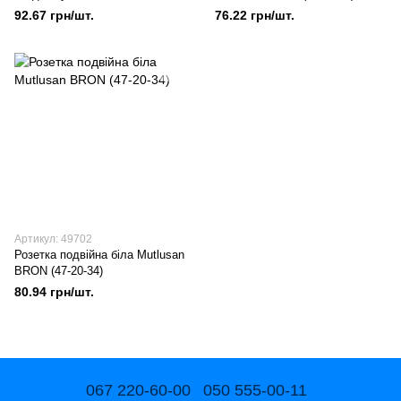
BRON (47-20-05)
92.67 грн/шт.
76.22 грн/шт.
Артикул: 49702
Розетка подвійна біла Mutlusan
BRON (47-20-34)
80.94 грн/шт.
067 220-60-00
050 555-00-11