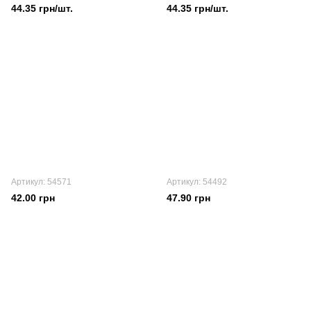
(мягкий свет)
(яркий свет)
44.35 грн/шт.
44.35 грн/шт.
Артикул: 54571
Артикул: 54492
42.00 грн
47.90 грн