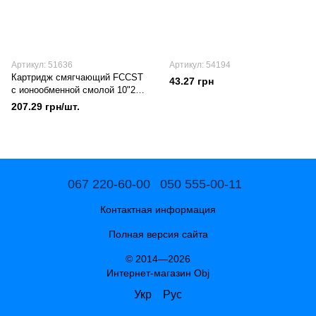
Артикул: 51636
Артикул: 54194
Картридж смягчающий FCCST
43.27 грн
с ионообменной смолой 10"2
1/2" PARZN-AQUAKUT
207.29 грн/шт.
067 220-60-00
050 555-00-11
Контактная информация
Полная версия сайта
© 2014—2026
Интернет-магазин Obj
Укр
Рус