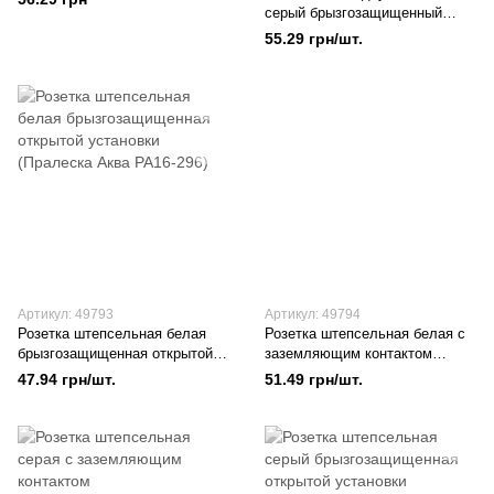
серый брызгозащищенный
открытой установки (Пралеска
55.29 грн/шт.
Аква А5 6-224 (03) )
Артикул: 49793
Артикул: 49794
Розетка штепсельная белая
Розетка штепсельная белая с
брызгозащищенная открытой
заземляющим контактом
установки (Пралеска Аква
брызгозащищенная открытой
47.94 грн/шт.
51.49 грн/шт.
РА16-296)
установки (Пралеска Аква
РА16-297)