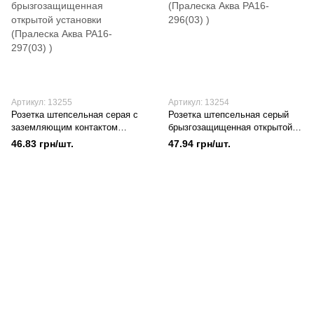
Артикул: 13255
Артикул: 13254
Розетка штепсельная серая с
Розетка штепсельная серый
заземляющим контактом
брызгозащищенная открытой
брызгозащищенная открытой
установки (Пралеска Аква
46.83 грн/шт.
47.94 грн/шт.
установки (Пралеска Аква
РА16-296(03) )
РА16-297(03) )