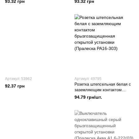
93.32 грн
93.32 грн
Артикул: 53962
Артикул: 49795
Розетка штепсельная белая с
92.37 грн
заземляющим контактом
брызгозащищенная открытой
94.79 грн/шт.
установки (Пралеска РА16-303)