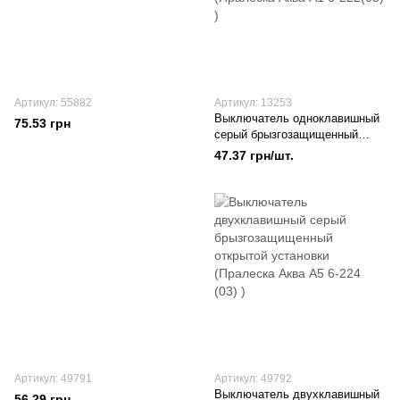
Артикул: 55882
Артикул: 13253
Выключатель одноклавишный
75.53 грн
серый брызгозащищенный
открытой установки (Пралеска
47.37 грн/шт.
Аква А1 6-222(03) )
Артикул: 49791
Артикул: 49792
Выключатель двухклавишный
56.29 грн